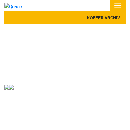
KOFFER ARCHIV
FÜR QUAD, ATV UND
SIDE-BY-SIDE
KOFFER